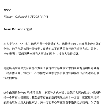
1990
Février – Galerie 5.4. 75008 PARIS
Jean Dolande
艺评
在人类学上，让 • 多兰德绝不是一个普通的人。他是特别的，自称是上帝意外的
创造。他的作品如同一面镜子，反映他从不遵从固有行径的绘画方式。因此，
当他表明：“我想画从来没有人画过的画”时，没有人觉得惊讶。
他的绘画世界里充斥着什么力量？在这些非形象派艺术的绘画背后明显隐藏着
一种身体语言，通过它，不难猜想到画家想要借着这些神秘的作品表达内心最
深处的世界。
这个由画家创作的“乌托邦”世界，从某种方式来说，是我们共同的故乡。但怎样
把一个所有人都憧憬，甚至是不存在的空间表现出来？一方面，画家运用纯粹
的颜色喷射出庞大的星系状，另一方面专心研究存在事物的组织结构。为了在