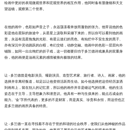
绘画中更好的表现微观世界和宏观世界的相互作用，他同时备有显微镜和天文
望远镜，观察第二个世界。
在他的画中，色彩如声音之子，永远荡漾着奔放而蓬勃的张力。他常说他的色
彩是他在星际的旅途中，从星星上汲取和采撷下来的，所以你可以看到他的画
里，永远有流星拖曳的光彩、有星云迷幻的亮色、有灿烂中不安生发的黑子、
亦有深沉中灵动跳跃的白暇，奇幻交错，动静交融。他画中的色彩一层层向外
铺陈，如同一出出绚烂的折子戏，这一切都要归功于多兰德诗戏兼具的双重身
份，他的画便是油画元素的感情被推向极致的结果。
让 • 多兰德曾是电影演员、哑剧演员、造型艺术家、旅行者、诗人、画家，他的
选择并非离经叛道，却足以让他变得活跃而生动。如今他选择把这些经历泼洒
到画布上，留在别人的记忆里，所以他的画作并非是碰运气的结果。他的生活
姿态在于主导，主导想象力和潜意识。他具有一种与生俱来的，能点石成金的
能力。“金”字所代表的，更多的不是财富，而是真实、珍贵和永恒，而这些也正
是多兰德的画所具备的特质。
让 • 多兰德一直在寻找着不存在于世的和谐的社会秩序，使我们从他神秘的作品
中学到很多东西，因为如此，他赢得了属于自己的艺术舞台和观者的掌声。