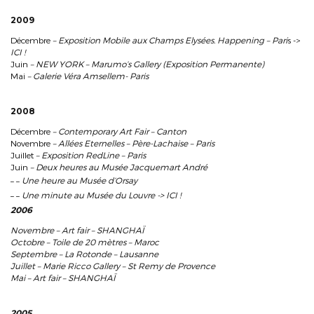
2009
Décembre
– Exposition Mobile aux Champs Elysées. Happening – Pari
s ->
ICI !
Juin
– NEW YORK – Marumo’s Gallery (Exposition Permanente)
Mai
– Galerie Véra Amsellem- Paris
2008
Décembre
– Contemporary Art Fair – Canton
Novembre
– Allées Eternelles – Père-Lachaise – Paris
Juillet
– Exposition RedLine – Paris
Juin
– Deux heures au Musée Jacquemart André
– –
Une heure au Musée d’Orsay
– –
Une minute au Musée du Louvre ->
ICI !
2006
Novembre – Art fair – SHANGHAÏ
Octobre – Toile de 20 mètres – Maroc
Septembre – La Rotonde – Lausanne
Juillet – Marie Ricco Gallery – St Remy de Provence
Mai – Art fair – SHANGHAÏ
2005