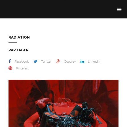
Jean Dolande
RADIATION
PARTAGER
Facebook
Twitter
Google+
LinkedIn
Pinterest