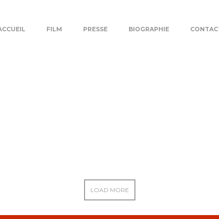
ACCUEIL
FILM
PRESSE
BIOGRAPHIE
CONTAC
CREATIVE WARFARE
We’re a team of badass architects & engineers
LOAD MORE