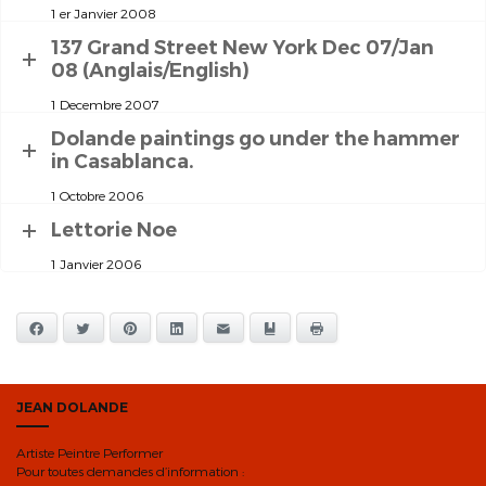
1 er Janvier 2008
137 Grand Street New York Dec 07/Jan
08 (Anglais/English)
1 Decembre 2007
Dolande paintings go under the hammer
in Casablanca.
1 Octobre 2006
Lettorie Noe
1 Janvier 2006
Facebook
Twitter
Pinterest
LinkedIn
E-mail
Ajouter aux favoris
Imprimer
JEAN DOLANDE
Artiste Peintre Performer
Pour toutes demandes d’information :