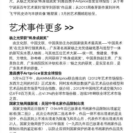
尺。从杨之光荣获“终身成就奖”到雅昌携手Artprice首发全球报告；从于希
宁诞辰百年艺术展到“留学到苏联”作品展；从2013周春芽新作展到许鸿
飞“平民史诗与丰腴肖像”雕塑展；3月的艺术圈精彩纷呈。
艺术事件
更多 >>
杨之光荣获“终身成就奖”
由文化部、中国文联、中国美协主办的国家级美术最高奖——“中国美术
奖”在北京举行颁奖典礼，广东著名画家杨之光凭借融笔墨与造型于一体
的新写实水墨人物画，与其他五位艺术大家——侯一民、詹建俊、李焕
民、方增先、孙奇峰，共同获得了“终身成就奖”。中国美协副主席、广东
美协主席、广东画院院长许钦松表示：“杨之光的获奖，是实至名归，是
广东美术界的骄傲。”
雅昌携手Artprice首发全球报告
3月14日下午，由AMMA和Artprice联合推出的《2012年艺术市场报告-
东西方之间的对话》正式发布。同时发布两款数据产品:艺术品估价模型和
艺术品拍卖市场景气综合指数。据介绍，2012年中国纯艺术成交额为50
亿6千8百万美元，占41.3%的全球市场份额，连续3年蝉联全球艺术市场
之首。
国家文物局颁新规：吴冠中等名家作品限制出境
国家文物局近日颁布了《1949年后已故著名书画家作品限制出境鉴定
标准(第二批)》。此次公布的第二批名单中，作品一律不准出境者的是吴
冠中，作品原则上不准出境者为陈逸飞和关山月，代表作不准出境者共有
21人。国家文物局曾于2001年颁发《一九四九年后已故著名书画家作品
限制出境的鉴定标准》，以防止应得到国家保护的著名书画家的作品流失