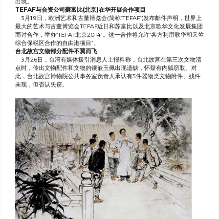
出境。
TEFAF与合资公司蘇富比(北京)在华开展合作项目
3月19日，欧洲艺术和古董博览会(简称“TEFAF”)发布邮件声明，世界上
最大的艺术与古董博览会TEFAF近日和苏富比以及北京歌华文化发展集团
商讨合作，举办“TEFAF北京2014”。这一合作将允许“各方利用歌华和天竺
综合保税区合作的自由港项目”。
台北故宫文物部分配件不翼而飞
3月26日，台湾有媒体援引消息人士报料称，台北故宫在第三次文物清
点时，传出文物配件和文物的镶嵌玉佩出现遗缺，怀疑有内贼窃取。对
此，台北故宫博物院公共事务室负责人承认有5件器物类文物附件、残件
未现，但否认失窃。