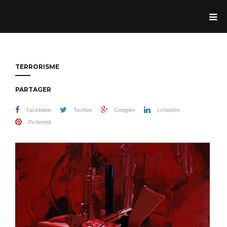
Jean Dolande
TERRORISME
PARTAGER
Facebook
Twitter
Google+
LinkedIn
Pinterest