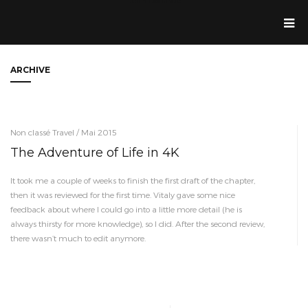
Jean Dolande
ARCHIVE
Non classé Travel / Mai 2015
The Adventure of Life in 4K
It took me a couple of weeks to finish the first draft of the chapter,
then it was reviewed for the first time. Vitaly gave some nice
feedback about where I could go into a little more detail (he is
always thirsty for more knowledge), so I did. After the second review,
there wasn’t much to edit anymore.