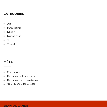
CATÉGORIES
Art
Inspiration
Music
Non classé
Tech
Travel
MÉTA
Connexion
Flux des publications
Flux des commentaires
Site de WordPress-FR
JEAN DOLANDE