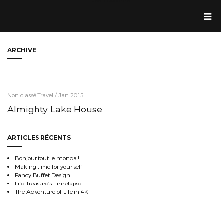
Jean Dolande
ARCHIVE
Non classé Travel / Jan 2015
Almighty Lake House
ARTICLES RÉCENTS
Bonjour tout le monde !
Making time for your self
Fancy Buffet Design
Life Treasure’s Timelapse
The Adventure of Life in 4K