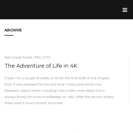
Jean Dolande
ARCHIVE
Non classé Travel / Mai 2015
The Adventure of Life in 4K
It took me a couple of weeks to finish the first draft of the chapter,
then it was reviewed for the first time. Vitaly gave some nice
feedback about where I could go into a little more detail (he is
always thirsty for more knowledge), so I did. After the second review,
there wasn’t much to edit anymore.